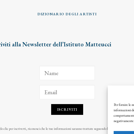
DIZIONARIO DEGLI ARTISTI
riviti alla Newsletter dell’Istituto Matteucci
Per fornire le 
ISCRIVITI
informazioni de
comportamento d
negativamente s
o clic per iscriverti, riconosci che le tue informazioni saranno trattate seguendo la nostra
Privacy Pol