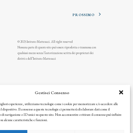
PROSSIMO
© 2025 Istituto Matteucci. All right reserved
Nessuna parte di questo sito può essere riprodotta o trasmessa con
qualsiasi mezzo senza l’autorizzazione scritta dei proprietari dei
diritti e dell’Istituto Matteucci
Gestisci Consenso
migliori esperienze, utilizziamo tecnologie come i cookie per memorizzare e/o accedere alle
l dispositivo. Il consenso a queste tecnologie ci permetterà di elaborare dati come il
i navigazione o ID unici su questo sito. Non acconsentire o ritirare il consenso può influire
u alcune caratteristiche e funzioni.
icy