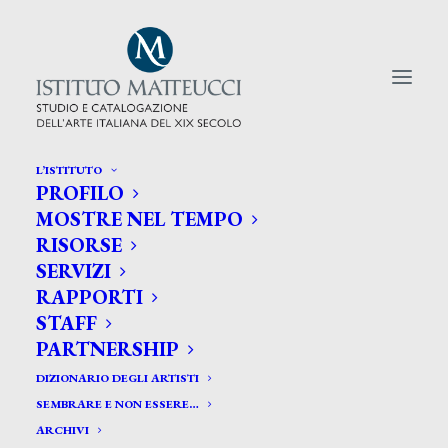
L’ISTITUTO
PROFILO
CERCA TRA GLI ARTISTI:
MOSTRE NEL TEMPO
RISORSE
Search
SERVIZI
for:
RAPPORTI
STAFF
PARTNERSHIP
DIZIONARIO DEGLI ARTISTI
SEMBRARE E NON ESSERE…
ARCHIVI