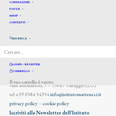
D’Onofrio G.
CONSULENZE
FOCUS
SHOP
CONTATTI
RICERCA
DIZIONARIO DEGLI ARTISTI
LOGIN / REGISTER
CARRELLO
Istituto Matteucci
Il tuo carrello è vuoto.
viale Buonarroti, 9 – 55049 Viareggio (LU)
tel +39 0584 54354
info@istitutomatteucci.it
privacy policy
–
cookie policy
Iscriviti alla Newsletter dell’Istituto