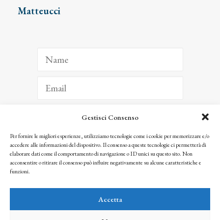
Matteucci
Gestisci Consenso
ISCRIVITI
Per fornire le migliori esperienze, utilizziamo tecnologie come i cookie per memorizzare e/o
accedere alle informazioni del dispositivo. Il consenso a queste tecnologie ci permetterà di
Facendo clic per iscriverti, riconosci che le tue informazioni saranno trattate
elaborare dati come il comportamento di navigazione o ID unici su questo sito. Non
seguendo la nostra
Privacy Policy
acconsentire o ritirare il consenso può influire negativamente su alcune caratteristiche e
© 2025 Istituto Matteucci. All right reserved
funzioni.
Nessuna parte di questo sito può essere riprodotta o trasmessa con qualsiasi mezzo senza
l’autorizzazione scritta dei proprietari dei diritti e dell’Istituto Matteucci
Accetta