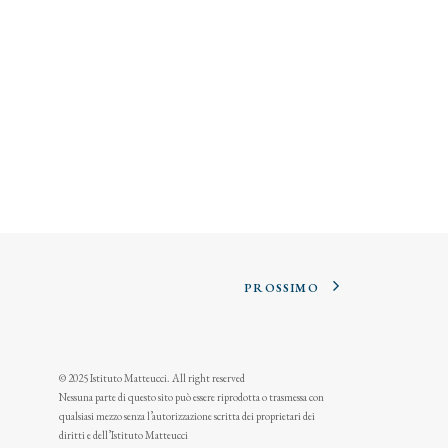
PROSSIMO
© 2025 Istituto Matteucci. All right reserved
Nessuna parte di questo sito può essere riprodotta o trasmessa con
qualsiasi mezzo senza l’autorizzazione scritta dei proprietari dei
diritti e dell’Istituto Matteucci