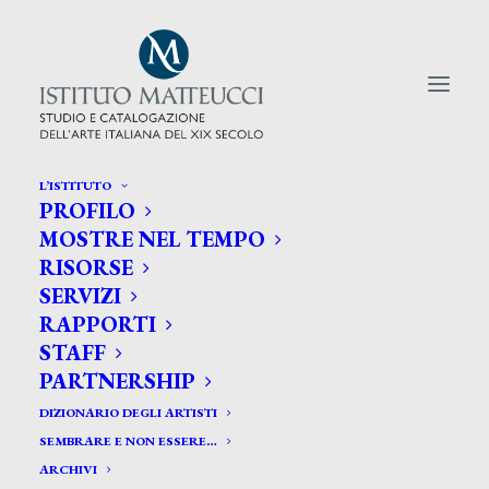
L’ISTITUTO
PROFILO
CERCA TRA GLI ARTISTI:
MOSTRE NEL TEMPO
RISORSE
Search
SERVIZI
for:
RAPPORTI
STAFF
PARTNERSHIP
DIZIONARIO DEGLI ARTISTI
SEMBRARE E NON ESSERE…
ARCHIVI