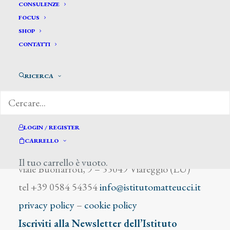
Dali Salvador
CONSULENZE
FOCUS
SHOP
CONTATTI
RICERCA
DIZIONARIO DEGLI ARTISTI
LOGIN / REGISTER
CARRELLO
Istituto Matteucci
Il tuo carrello è vuoto.
viale Buonarroti, 9 – 55049 Viareggio (LU)
tel +39 0584 54354
info@istitutomatteucci.it
privacy policy
–
cookie policy
Iscriviti alla Newsletter dell’Istituto