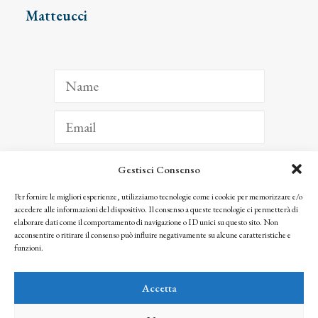
Matteucci
Gestisci Consenso
ISCRIVITI
Per fornire le migliori esperienze, utilizziamo tecnologie come i cookie per memorizzare e/o
accedere alle informazioni del dispositivo. Il consenso a queste tecnologie ci permetterà di
Facendo clic per iscriverti, riconosci che le tue informazioni saranno trattate
elaborare dati come il comportamento di navigazione o ID unici su questo sito. Non
seguendo la nostra
Privacy Policy
acconsentire o ritirare il consenso può influire negativamente su alcune caratteristiche e
© 2025 Istituto Matteucci. All right reserved
funzioni.
Nessuna parte di questo sito può essere riprodotta o trasmessa con qualsiasi mezzo senza
l’autorizzazione scritta dei proprietari dei diritti e dell’Istituto Matteucci
Accetta