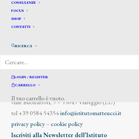
Dani Franco
CONSULENZE
FOCUS
SHOP
CONTATTI
RICERCA
DIZIONARIO DEGLI ARTISTI
LOGIN / REGISTER
CARRELLO
Istituto Matteucci
Il tuo carrello è vuoto.
viale Buonarroti, 9 – 55049 Viareggio (LU)
tel +39 0584 54354
info@istitutomatteucci.it
privacy policy
–
cookie policy
Iscriviti alla Newsletter dell’Istituto