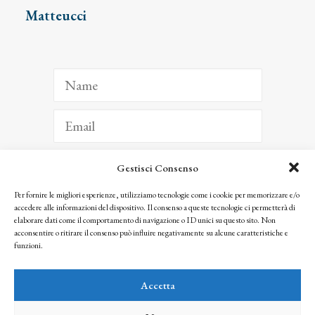
Matteucci
Gestisci Consenso
ISCRIVITI
Per fornire le migliori esperienze, utilizziamo tecnologie come i cookie per memorizzare e/o
accedere alle informazioni del dispositivo. Il consenso a queste tecnologie ci permetterà di
Facendo clic per iscriverti, riconosci che le tue informazioni saranno trattate
elaborare dati come il comportamento di navigazione o ID unici su questo sito. Non
seguendo la nostra
Privacy Policy
acconsentire o ritirare il consenso può influire negativamente su alcune caratteristiche e
© 2025 Istituto Matteucci. All right reserved
funzioni.
Nessuna parte di questo sito può essere riprodotta o trasmessa con qualsiasi mezzo senza
l’autorizzazione scritta dei proprietari dei diritti e dell’Istituto Matteucci
Accetta