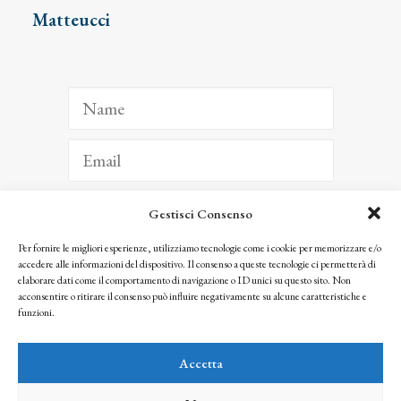
Matteucci
Gestisci Consenso
ISCRIVITI
Per fornire le migliori esperienze, utilizziamo tecnologie come i cookie per memorizzare e/o
accedere alle informazioni del dispositivo. Il consenso a queste tecnologie ci permetterà di
Facendo clic per iscriverti, riconosci che le tue informazioni saranno trattate
elaborare dati come il comportamento di navigazione o ID unici su questo sito. Non
seguendo la nostra
Privacy Policy
acconsentire o ritirare il consenso può influire negativamente su alcune caratteristiche e
© 2025 Istituto Matteucci. All right reserved
funzioni.
Nessuna parte di questo sito può essere riprodotta o trasmessa con qualsiasi mezzo senza
l’autorizzazione scritta dei proprietari dei diritti e dell’Istituto Matteucci
Accetta