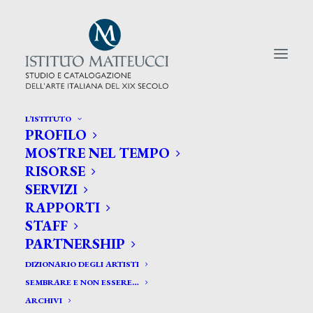
L’ISTITUTO
PROFILO
CERCA TRA GLI ARTISTI:
MOSTRE NEL TEMPO
RISORSE
Search
SERVIZI
for:
RAPPORTI
STAFF
PARTNERSHIP
DIZIONARIO DEGLI ARTISTI
SEMBRARE E NON ESSERE…
ARCHIVI