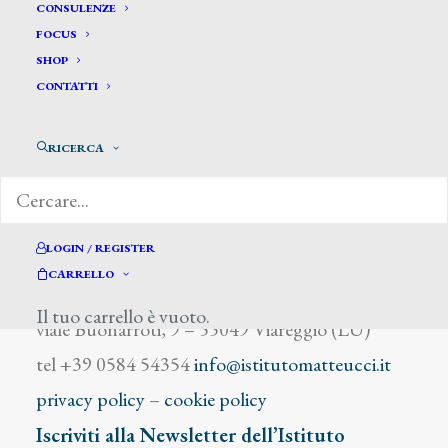
Danielli Bassano
CONSULENZE
FOCUS
SHOP
CONTATTI
RICERCA
DIZIONARIO DEGLI ARTISTI
LOGIN / REGISTER
CARRELLO
Istituto Matteucci
Il tuo carrello è vuoto.
viale Buonarroti, 9 – 55049 Viareggio (LU)
tel +39 0584 54354
info@istitutomatteucci.it
privacy policy
–
cookie policy
Iscriviti alla Newsletter dell’Istituto