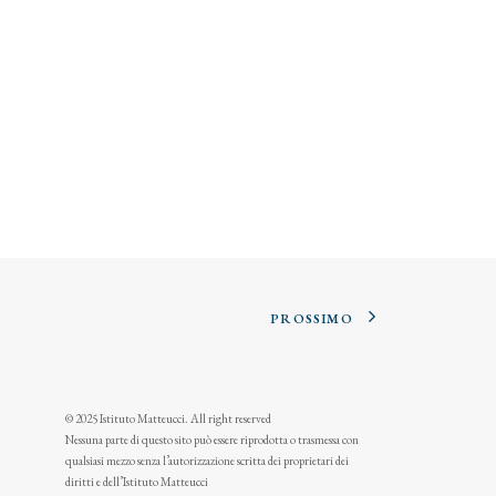
PROSSIMO
© 2025 Istituto Matteucci. All right reserved
Nessuna parte di questo sito può essere riprodotta o trasmessa con
qualsiasi mezzo senza l’autorizzazione scritta dei proprietari dei
diritti e dell’Istituto Matteucci