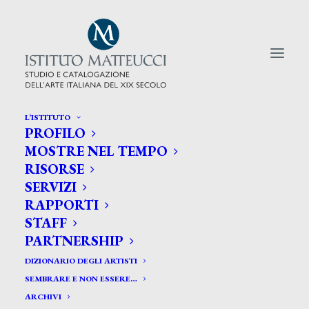
L’ISTITUTO
PROFILO
CERCA TRA GLI ARTISTI:
MOSTRE NEL TEMPO
RISORSE
Search
SERVIZI
for:
RAPPORTI
STAFF
PARTNERSHIP
DIZIONARIO DEGLI ARTISTI
SEMBRARE E NON ESSERE…
ARCHIVI