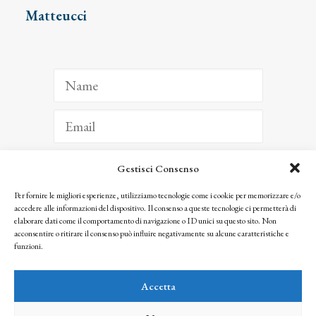
Matteucci
Gestisci Consenso
ISCRIVITI
Per fornire le migliori esperienze, utilizziamo tecnologie come i cookie per memorizzare e/o
accedere alle informazioni del dispositivo. Il consenso a queste tecnologie ci permetterà di
Facendo clic per iscriverti, riconosci che le tue informazioni saranno trattate
elaborare dati come il comportamento di navigazione o ID unici su questo sito. Non
seguendo la nostra
Privacy Policy
acconsentire o ritirare il consenso può influire negativamente su alcune caratteristiche e
© 2025 Istituto Matteucci. All right reserved
funzioni.
Nessuna parte di questo sito può essere riprodotta o trasmessa con qualsiasi mezzo senza
l’autorizzazione scritta dei proprietari dei diritti e dell’Istituto Matteucci
Accetta