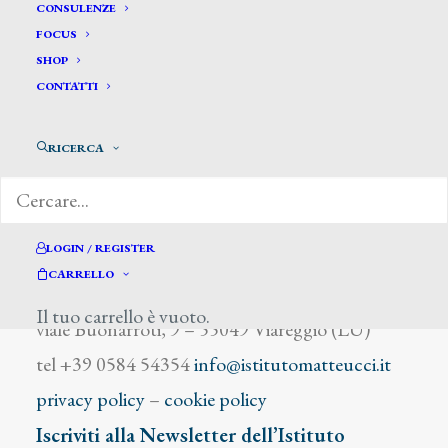
Darnent
CONSULENZE
FOCUS
SHOP
CONTATTI
RICERCA
DIZIONARIO DEGLI ARTISTI
LOGIN / REGISTER
CARRELLO
Istituto Matteucci
Il tuo carrello è vuoto.
viale Buonarroti, 9 – 55049 Viareggio (LU)
tel +39 0584 54354
info@istitutomatteucci.it
privacy policy
–
cookie policy
Iscriviti alla Newsletter dell’Istituto