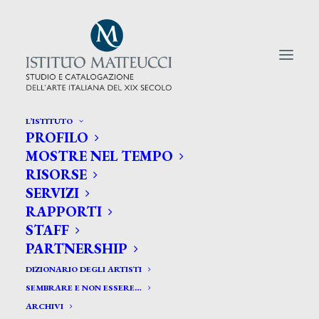
L’ISTITUTO
PROFILO
CERCA TRA GLI ARTISTI:
MOSTRE NEL TEMPO
RISORSE
Search
SERVIZI
for:
RAPPORTI
STAFF
PARTNERSHIP
DIZIONARIO DEGLI ARTISTI
SEMBRARE E NON ESSERE…
ARCHIVI