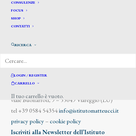
Dazzi C.
CONSULENZE
FOCUS
SHOP
CONTATTI
RICERCA
DIZIONARIO DEGLI ARTISTI
LOGIN / REGISTER
CARRELLO
Istituto Matteucci
Il tuo carrello è vuoto.
viale Buonarroti, 9 – 55049 Viareggio (LU)
tel +39 0584 54354
info@istitutomatteucci.it
privacy policy
–
cookie policy
Iscriviti alla Newsletter dell’Istituto