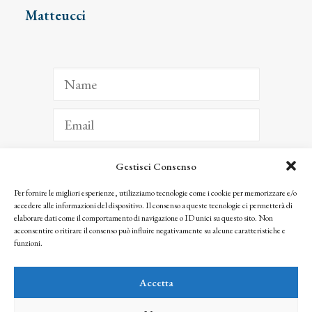
Matteucci
Gestisci Consenso
ISCRIVITI
Per fornire le migliori esperienze, utilizziamo tecnologie come i cookie per memorizzare e/o
accedere alle informazioni del dispositivo. Il consenso a queste tecnologie ci permetterà di
Facendo clic per iscriverti, riconosci che le tue informazioni saranno trattate
elaborare dati come il comportamento di navigazione o ID unici su questo sito. Non
seguendo la nostra
Privacy Policy
acconsentire o ritirare il consenso può influire negativamente su alcune caratteristiche e
© 2025 Istituto Matteucci. All right reserved
funzioni.
Nessuna parte di questo sito può essere riprodotta o trasmessa con qualsiasi mezzo senza
l’autorizzazione scritta dei proprietari dei diritti e dell’Istituto Matteucci
Accetta