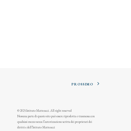
PROSSIMO
© 2025 Istituto Matteucci. All right reserved
Nessuna parte di questo sito può essere riprodotta o trasmessa con
qualsiasi mezzo senza l’autorizzazione scritta dei proprietari dei
diritti e dell’Istituto Matteucci