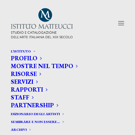
L’ISTITUTO
PROFILO
CERCA TRA GLI ARTISTI:
MOSTRE NEL TEMPO
RISORSE
Search
SERVIZI
for:
RAPPORTI
STAFF
PARTNERSHIP
DIZIONARIO DEGLI ARTISTI
SEMBRARE E NON ESSERE…
ARCHIVI