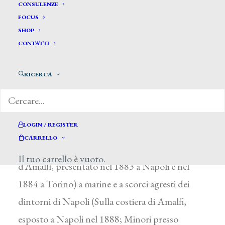
De Angelis Agostino*
CONSULENZE
FOCUS
SHOP
DE ANGELIS AGOSTINO
CONTATTI
Angri (Salerno) 1862 – dopo il 1916
RICERCA
Si formò sotto la guida di G. Capone e,
all’esordio, espose alla Società Promotrice di
Napoli del 1880 uno Studio dal vero. Nella
LOGIN / REGISTER
produzione successiva accostò soggetti legati ai
CARRELLO
costumi popolari (Cuoca rusticana-Costume
Il tuo carrello è vuoto.
d’Amalfi, presentato nel 1883 a Napoli e nel
1884 a Torino) a marine e a scorci agresti dei
dintorni di Napoli (Sulla costiera di Amalfi,
esposto a Napoli nel 1888; Minori presso