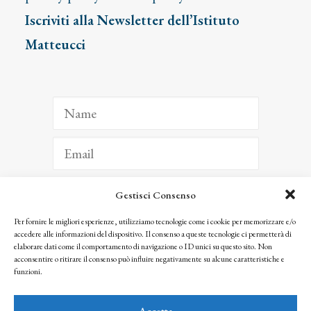
Iscriviti alla Newsletter dell’Istituto
Matteucci
Gestisci Consenso
ISCRIVITI
Per fornire le migliori esperienze, utilizziamo tecnologie come i cookie per memorizzare e/o
accedere alle informazioni del dispositivo. Il consenso a queste tecnologie ci permetterà di
Facendo clic per iscriverti, riconosci che le tue informazioni saranno trattate
elaborare dati come il comportamento di navigazione o ID unici su questo sito. Non
seguendo la nostra
Privacy Policy
acconsentire o ritirare il consenso può influire negativamente su alcune caratteristiche e
© 2025 Istituto Matteucci. All right reserved
funzioni.
Nessuna parte di questo sito può essere riprodotta o trasmessa con qualsiasi mezzo senza
l’autorizzazione scritta dei proprietari dei diritti e dell’Istituto Matteucci
Accetta