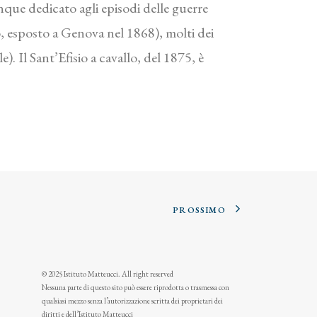
nque dedicato agli episodi delle guerre
, esposto a Genova nel 1868), molti dei
). Il Sant’Efisio a cavallo, del 1875, è
PROSSIMO
© 2025 Istituto Matteucci. All right reserved
Nessuna parte di questo sito può essere riprodotta o trasmessa con
qualsiasi mezzo senza l’autorizzazione scritta dei proprietari dei
diritti e dell’Istituto Matteucci