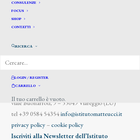
De Carli A.
CONSULENZE
FOCUS
SHOP
CONTATTI
RICERCA
DIZIONARIO DEGLI ARTISTI
LOGIN / REGISTER
CARRELLO
Istituto Matteucci
Il tuo carrello è vuoto.
viale Buonarroti, 9 – 55049 Viareggio (LU)
tel +39 0584 54354
info@istitutomatteucci.it
privacy policy
–
cookie policy
Iscriviti alla Newsletter dell’Istituto