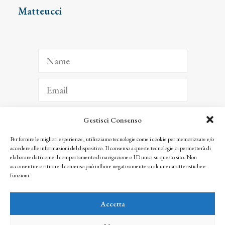
Matteucci
Gestisci Consenso
ISCRIVITI
Per fornire le migliori esperienze, utilizziamo tecnologie come i cookie per memorizzare e/o
accedere alle informazioni del dispositivo. Il consenso a queste tecnologie ci permetterà di
Facendo clic per iscriverti, riconosci che le tue informazioni saranno trattate
elaborare dati come il comportamento di navigazione o ID unici su questo sito. Non
seguendo la nostra
Privacy Policy
acconsentire o ritirare il consenso può influire negativamente su alcune caratteristiche e
© 2025 Istituto Matteucci. All right reserved
funzioni.
Nessuna parte di questo sito può essere riprodotta o trasmessa con qualsiasi mezzo senza
l’autorizzazione scritta dei proprietari dei diritti e dell’Istituto Matteucci
Accetta