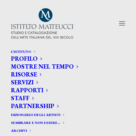
L’ISTITUTO
PROFILO
CERCA TRA GLI ARTISTI:
MOSTRE NEL TEMPO
RISORSE
Search
SERVIZI
for:
RAPPORTI
STAFF
PARTNERSHIP
DIZIONARIO DEGLI ARTISTI
SEMBRARE E NON ESSERE…
ARCHIVI