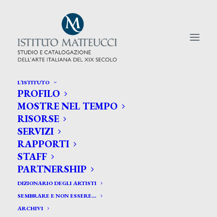
L’ISTITUTO
PROFILO
CERCA TRA GLI ARTISTI:
MOSTRE NEL TEMPO
RISORSE
Search
SERVIZI
for:
RAPPORTI
STAFF
PARTNERSHIP
DIZIONARIO DEGLI ARTISTI
SEMBRARE E NON ESSERE…
ARCHIVI