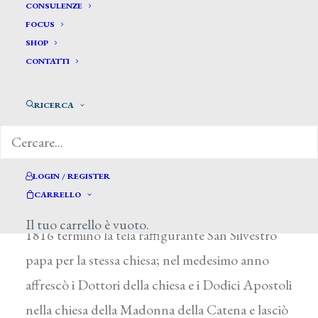
De Caro Salvatore*
CONSULENZE
FOCUS
SHOP
DE CARO SALVATORE
CONTATTI
Attivo in Sicilia nella prima metà deI XIX secolo
RICERCA
Pittore palermitano, la sua attività è
documentata da numerosi intendenti nelle
chiese di Gangi: nel 1810 firmava la decorazione
LOGIN / REGISTER
della volta e della navata del SS. Salvatore, con
CARRELLO
episodi della Bibbia e del Vangelo (distrutti); nel
Il tuo carrello è vuoto.
1816 terminò la tela raffigurante San Silvestro
papa per la stessa chiesa; nel medesimo anno
affrescò i Dottori della chiesa e i Dodici Apostoli
nella chiesa della Madonna della Catena e lasciò