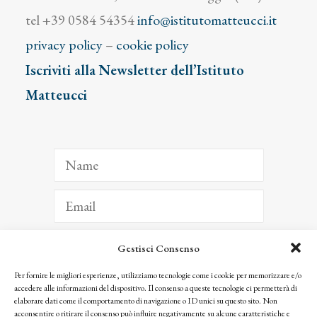
tel +39 0584 54354
info@istitutomatteucci.it
privacy policy
–
cookie policy
Iscriviti alla Newsletter dell’Istituto
Matteucci
Gestisci Consenso
ISCRIVITI
Per fornire le migliori esperienze, utilizziamo tecnologie come i cookie per memorizzare e/o
accedere alle informazioni del dispositivo. Il consenso a queste tecnologie ci permetterà di
Facendo clic per iscriverti, riconosci che le tue informazioni saranno trattate
elaborare dati come il comportamento di navigazione o ID unici su questo sito. Non
seguendo la nostra
Privacy Policy
acconsentire o ritirare il consenso può influire negativamente su alcune caratteristiche e