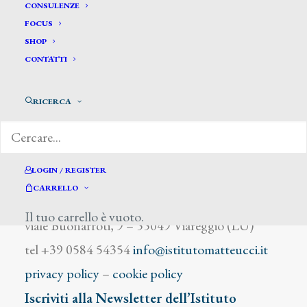
De Castillo
CONSULENZE
FOCUS
SHOP
CONTATTI
RICERCA
DIZIONARIO DEGLI ARTISTI
LOGIN / REGISTER
CARRELLO
Istituto Matteucci
Il tuo carrello è vuoto.
viale Buonarroti, 9 – 55049 Viareggio (LU)
tel +39 0584 54354
info@istitutomatteucci.it
privacy policy
–
cookie policy
Iscriviti alla Newsletter dell’Istituto