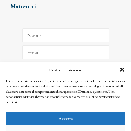
Matteucci
Gestisci Consenso
ISCRIVITI
Per fornire le migliori esperienze, utilizziamo tecnologie come i cookie per memorizzare e/o
accedere alle informazioni del dispositivo. Il consenso a queste tecnologie ci permetterà di
Facendo clic per iscriverti, riconosci che le tue informazioni saranno trattate
elaborare dati come il comportamento di navigazione o ID unici su questo sito. Non
seguendo la nostra
Privacy Policy
acconsentire o ritirare il consenso può influire negativamente su alcune caratteristiche e
© 2025 Istituto Matteucci. All right reserved
funzioni.
Nessuna parte di questo sito può essere riprodotta o trasmessa con qualsiasi mezzo senza
l’autorizzazione scritta dei proprietari dei diritti e dell’Istituto Matteucci
Accetta