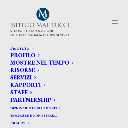
L’ISTITUTO
PROFILO
CERCA TRA GLI ARTISTI:
MOSTRE NEL TEMPO
RISORSE
Search
SERVIZI
for:
RAPPORTI
STAFF
PARTNERSHIP
DIZIONARIO DEGLI ARTISTI
SEMBRARE E NON ESSERE…
ARCHIVI