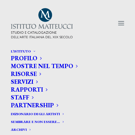
L’ISTITUTO
PROFILO
CERCA TRA GLI ARTISTI:
MOSTRE NEL TEMPO
RISORSE
Search
SERVIZI
for:
RAPPORTI
STAFF
PARTNERSHIP
DIZIONARIO DEGLI ARTISTI
SEMBRARE E NON ESSERE…
ARCHIVI