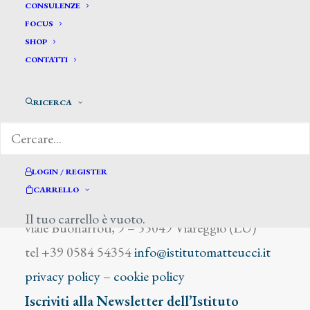
De Corti N.
CONSULENZE
FOCUS
SHOP
CONTATTI
RICERCA
DIZIONARIO DEGLI ARTISTI
LOGIN / REGISTER
CARRELLO
Istituto Matteucci
Il tuo carrello è vuoto.
viale Buonarroti, 9 – 55049 Viareggio (LU)
tel +39 0584 54354
info@istitutomatteucci.it
privacy policy
–
cookie policy
Iscriviti alla Newsletter dell’Istituto