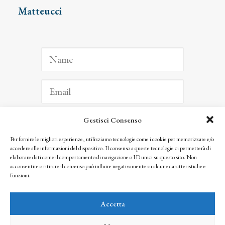
Matteucci
Gestisci Consenso
ISCRIVITI
Per fornire le migliori esperienze, utilizziamo tecnologie come i cookie per memorizzare e/o
accedere alle informazioni del dispositivo. Il consenso a queste tecnologie ci permetterà di
Facendo clic per iscriverti, riconosci che le tue informazioni saranno trattate
elaborare dati come il comportamento di navigazione o ID unici su questo sito. Non
seguendo la nostra
Privacy Policy
acconsentire o ritirare il consenso può influire negativamente su alcune caratteristiche e
© 2025 Istituto Matteucci. All right reserved
funzioni.
Nessuna parte di questo sito può essere riprodotta o trasmessa con qualsiasi mezzo senza
l’autorizzazione scritta dei proprietari dei diritti e dell’Istituto Matteucci
Accetta