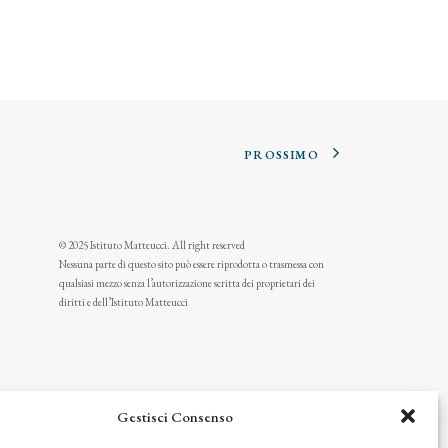
PROSSIMO
© 2025 Istituto Matteucci. All right reserved
Nessuna parte di questo sito può essere riprodotta o trasmessa con
qualsiasi mezzo senza l’autorizzazione scritta dei proprietari dei
diritti e dell’Istituto Matteucci
Gestisci Consenso