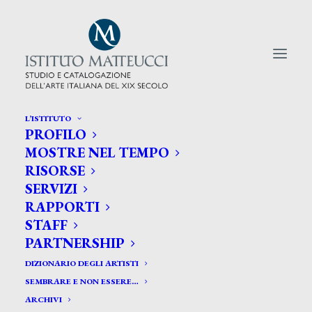
L’ISTITUTO
PROFILO
CERCA TRA GLI ARTISTI:
MOSTRE NEL TEMPO
RISORSE
Search
SERVIZI
for:
RAPPORTI
STAFF
PARTNERSHIP
DIZIONARIO DEGLI ARTISTI
SEMBRARE E NON ESSERE…
ARCHIVI