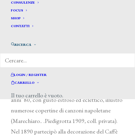
De Curtis Giovan Battista *
CONSULENZE
FOCUS
SHOP
DE CURTIS GIOVAN BATTISTA
CONTATTI
Napoli 1860 – 1926
RICERCA
Figlio di Giuseppe, professore onorario
dell’Accademia di Napoli, fu pittore, scultore,
illustratore, poeta e musicista. Spirito originale e
LOGIN / REGISTER
irrequieto fu avviato alla pittura dal padre, ma
CARRELLO
rimase sostanzialmente un autodidatta. Sin dagli
Il tuo carrello è vuoto.
anni ’80, con gusto estroso ed eclettico, illustrò
numerose copertine di canzoni napoletane
(Marechiaro.. .Piedigrotta 1909, coll. privata).
Nel 1890 partecipò alla decorazione del Caffè