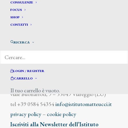
De Fregher Francesco
CONSULENZE
FOCUS
SHOP
CONTATTI
RICERCA
DIZIONARIO DEGLI ARTISTI
LOGIN / REGISTER
CARRELLO
Istituto Matteucci
Il tuo carrello è vuoto.
viale Buonarroti, 9 – 55049 Viareggio (LU)
tel +39 0584 54354
info@istitutomatteucci.it
privacy policy
–
cookie policy
Iscriviti alla Newsletter dell’Istituto