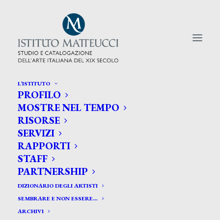
L’ISTITUTO
PROFILO
CERCA TRA GLI ARTISTI:
MOSTRE NEL TEMPO
RISORSE
Search
SERVIZI
for:
RAPPORTI
STAFF
PARTNERSHIP
DIZIONARIO DEGLI ARTISTI
SEMBRARE E NON ESSERE…
ARCHIVI