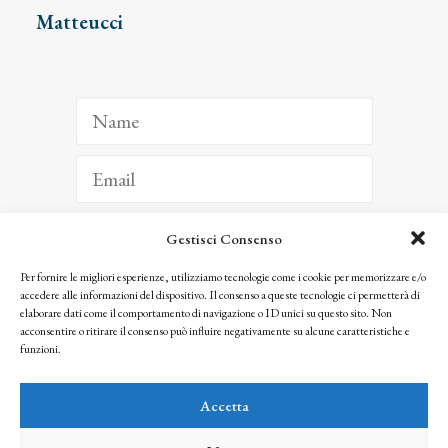
Matteucci
Gestisci Consenso
ISCRIVITI
Per fornire le migliori esperienze, utilizziamo tecnologie come i cookie per memorizzare e/o
accedere alle informazioni del dispositivo. Il consenso a queste tecnologie ci permetterà di
Facendo clic per iscriverti, riconosci che le tue informazioni saranno trattate
elaborare dati come il comportamento di navigazione o ID unici su questo sito. Non
seguendo la nostra
Privacy Policy
acconsentire o ritirare il consenso può influire negativamente su alcune caratteristiche e
© 2025 Istituto Matteucci. All right reserved
funzioni.
Nessuna parte di questo sito può essere riprodotta o trasmessa con qualsiasi mezzo senza
l’autorizzazione scritta dei proprietari dei diritti e dell’Istituto Matteucci
Accetta