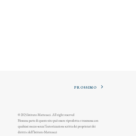
PROSSIMO
© 2025 Istituto Matteucci. All right reserved
Nessuna parte di questo sito può essere riprodotta o trasmessa con
qualsiasi mezzo senza l’autorizzazione scritta dei proprietari dei
diritti e dell’Istituto Matteucci