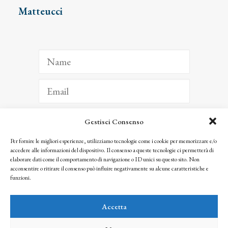
Matteucci
Gestisci Consenso
ISCRIVITI
Per fornire le migliori esperienze, utilizziamo tecnologie come i cookie per memorizzare e/o
accedere alle informazioni del dispositivo. Il consenso a queste tecnologie ci permetterà di
Facendo clic per iscriverti, riconosci che le tue informazioni saranno trattate
elaborare dati come il comportamento di navigazione o ID unici su questo sito. Non
seguendo la nostra
Privacy Policy
acconsentire o ritirare il consenso può influire negativamente su alcune caratteristiche e
© 2025 Istituto Matteucci. All right reserved
funzioni.
Nessuna parte di questo sito può essere riprodotta o trasmessa con qualsiasi mezzo senza
l’autorizzazione scritta dei proprietari dei diritti e dell’Istituto Matteucci
Accetta