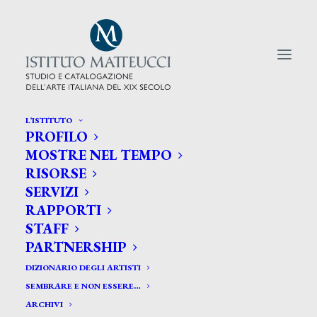
L’ISTITUTO
PROFILO
CERCA TRA GLI ARTISTI:
MOSTRE NEL TEMPO
RISORSE
Search
SERVIZI
for:
RAPPORTI
STAFF
PARTNERSHIP
DIZIONARIO DEGLI ARTISTI
SEMBRARE E NON ESSERE…
ARCHIVI