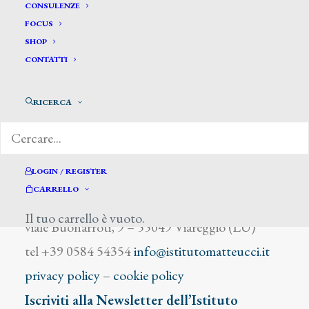
De Gaufridy Paolo
CONSULENZE
FOCUS
SHOP
CONTATTI
RICERCA
DIZIONARIO DEGLI ARTISTI
LOGIN / REGISTER
CARRELLO
Istituto Matteucci
Il tuo carrello è vuoto.
viale Buonarroti, 9 – 55049 Viareggio (LU)
tel +39 0584 54354
info@istitutomatteucci.it
privacy policy
–
cookie policy
Iscriviti alla Newsletter dell’Istituto