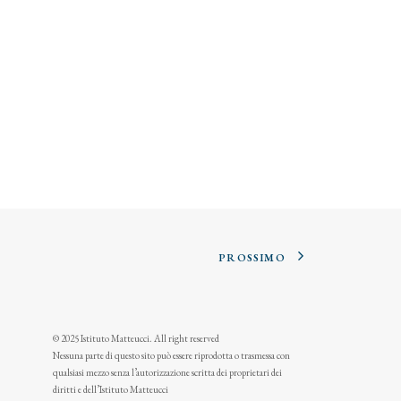
PROSSIMO
© 2025 Istituto Matteucci. All right reserved
Nessuna parte di questo sito può essere riprodotta o trasmessa con
qualsiasi mezzo senza l’autorizzazione scritta dei proprietari dei
diritti e dell’Istituto Matteucci