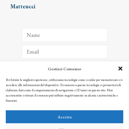
Matteucci
Gestisci Consenso
ISCRIVITI
Per fornire le migliori esperienze, utilizziamo tecnologie come i cookie per memorizzare e/o
accedere alle informazioni del dispositivo. Il consenso a queste tecnologie ci permetterà di
Facendo clic per iscriverti, riconosci che le tue informazioni saranno trattate
elaborare dati come il comportamento di navigazione o ID unici su questo sito. Non
seguendo la nostra
Privacy Policy
acconsentire o ritirare il consenso può influire negativamente su alcune caratteristiche e
© 2025 Istituto Matteucci. All right reserved
funzioni.
Nessuna parte di questo sito può essere riprodotta o trasmessa con qualsiasi mezzo senza
l’autorizzazione scritta dei proprietari dei diritti e dell’Istituto Matteucci
Accetta