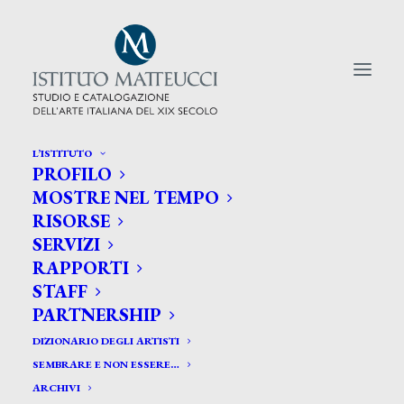
L’ISTITUTO
PROFILO
CERCA TRA GLI ARTISTI:
MOSTRE NEL TEMPO
RISORSE
Search
SERVIZI
for:
RAPPORTI
STAFF
PARTNERSHIP
DIZIONARIO DEGLI ARTISTI
SEMBRARE E NON ESSERE…
ARCHIVI