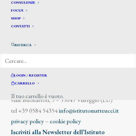
De Latouche Gaston
CONSULENZE
FOCUS
SHOP
CONTATTI
RICERCA
DIZIONARIO DEGLI ARTISTI
LOGIN / REGISTER
CARRELLO
Istituto Matteucci
Il tuo carrello è vuoto.
viale Buonarroti, 9 – 55049 Viareggio (LU)
tel +39 0584 54354
info@istitutomatteucci.it
privacy policy
–
cookie policy
Iscriviti alla Newsletter dell’Istituto