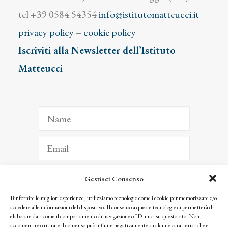
tel +39 0584 54354
info@istitutomatteucci.it
privacy policy
–
cookie policy
Iscriviti alla Newsletter dell’Istituto
Matteucci
Gestisci Consenso
ISCRIVITI
Per fornire le migliori esperienze, utilizziamo tecnologie come i cookie per memorizzare e/o
accedere alle informazioni del dispositivo. Il consenso a queste tecnologie ci permetterà di
Facendo clic per iscriverti, riconosci che le tue informazioni saranno trattate
elaborare dati come il comportamento di navigazione o ID unici su questo sito. Non
seguendo la nostra
Privacy Policy
acconsentire o ritirare il consenso può influire negativamente su alcune caratteristiche e