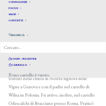
De Lorenzi Achille*
CONSULENZE
FOCUS
SHOP
DE LORENZI ACHILLE
CONTATTI
Genova 1862 – 1930
RICERCA
Avviato all’arte dal padre Francesco, fu suo
collaboratore a Genova, dopo aver completato
gli studi artistici all’Accademia Ligustica e
LOGIN / REGISTER
all’Accademia di Belle Arti di Roma. Nell’attività
CARRELLO
principale, quella di frescante, lavorò con il
Il tuo carrello è vuoto.
fratello nella chiesa di Nostra Signora delle
Vigne a Genova e con il padre nel castello di
Wilna in Polonia. Fu attivo, inoltre, nel castello
Odescalchi di Bracciano presso Roma. Praticò