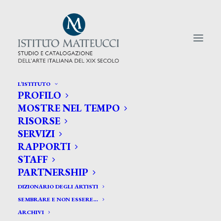
L’ISTITUTO
PROFILO
CERCA TRA GLI ARTISTI:
MOSTRE NEL TEMPO
RISORSE
Search
SERVIZI
for:
RAPPORTI
STAFF
PARTNERSHIP
DIZIONARIO DEGLI ARTISTI
SEMBRARE E NON ESSERE…
ARCHIVI