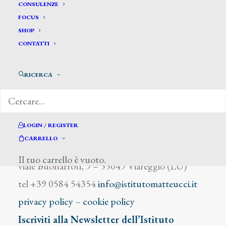
De Luca Gennaro
CONSULENZE
FOCUS
SHOP
CONTATTI
RICERCA
DIZIONARIO DEGLI ARTISTI
LOGIN / REGISTER
CARRELLO
Istituto Matteucci
Il tuo carrello è vuoto.
viale Buonarroti, 9 – 55049 Viareggio (LU)
tel +39 0584 54354
info@istitutomatteucci.it
privacy policy
–
cookie policy
Iscriviti alla Newsletter dell’Istituto