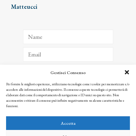
Matteucci
Gestisci Consenso
ISCRIVITI
Per fornire le migliori esperienze, utilizziamo tecnologie come i cookie per memorizzare e/o
accedere alle informazioni del dispositivo. Il consenso a queste tecnologie ci permetterà di
Facendo clic per iscriverti, riconosci che le tue informazioni saranno trattate
elaborare dati come il comportamento di navigazione o ID unici su questo sito. Non
seguendo la nostra
Privacy Policy
acconsentire o ritirare il consenso può influire negativamente su alcune caratteristiche e
© 2025 Istituto Matteucci. All right reserved
funzioni.
Nessuna parte di questo sito può essere riprodotta o trasmessa con qualsiasi mezzo senza
l’autorizzazione scritta dei proprietari dei diritti e dell’Istituto Matteucci
Accetta