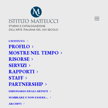
L’ISTITUTO
PROFILO
CERCA TRA GLI ARTISTI:
MOSTRE NEL TEMPO
RISORSE
Search
SERVIZI
for:
RAPPORTI
STAFF
PARTNERSHIP
DIZIONARIO DEGLI ARTISTI
SEMBRARE E NON ESSERE…
ARCHIVI