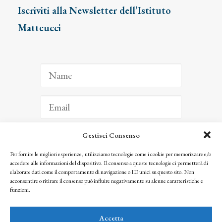
Iscriviti alla Newsletter dell’Istituto
Matteucci
Gestisci Consenso
ISCRIVITI
Per fornire le migliori esperienze, utilizziamo tecnologie come i cookie per memorizzare e/o
accedere alle informazioni del dispositivo. Il consenso a queste tecnologie ci permetterà di
Facendo clic per iscriverti, riconosci che le tue informazioni saranno trattate
elaborare dati come il comportamento di navigazione o ID unici su questo sito. Non
seguendo la nostra
Privacy Policy
acconsentire o ritirare il consenso può influire negativamente su alcune caratteristiche e
© 2025 Istituto Matteucci. All right reserved
funzioni.
Nessuna parte di questo sito può essere riprodotta o trasmessa con qualsiasi mezzo senza
l’autorizzazione scritta dei proprietari dei diritti e dell’Istituto Matteucci
Accetta