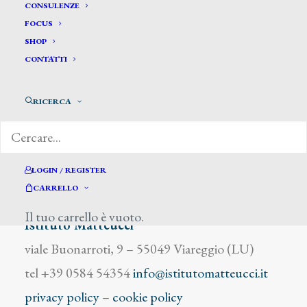
De Madrazo y Garreta
CONSULENZE
FOCUS
Raimundo
SHOP
CONTATTI
RICERCA
DIZIONARIO DEGLI ARTISTI
LOGIN / REGISTER
CARRELLO
Il tuo carrello è vuoto.
Istituto Matteucci
viale Buonarroti, 9 – 55049 Viareggio (LU)
tel +39 0584 54354
info@istitutomatteucci.it
privacy policy
–
cookie policy