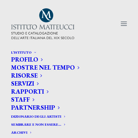
L’ISTITUTO
PROFILO
CERCA TRA GLI ARTISTI:
MOSTRE NEL TEMPO
RISORSE
Search
SERVIZI
for:
RAPPORTI
STAFF
PARTNERSHIP
DIZIONARIO DEGLI ARTISTI
SEMBRARE E NON ESSERE…
ARCHIVI