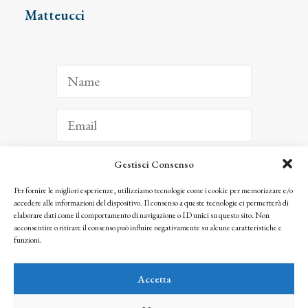
Matteucci
Gestisci Consenso
ISCRIVITI
Per fornire le migliori esperienze, utilizziamo tecnologie come i cookie per memorizzare e/o
accedere alle informazioni del dispositivo. Il consenso a queste tecnologie ci permetterà di
Facendo clic per iscriverti, riconosci che le tue informazioni saranno trattate
elaborare dati come il comportamento di navigazione o ID unici su questo sito. Non
seguendo la nostra
Privacy Policy
acconsentire o ritirare il consenso può influire negativamente su alcune caratteristiche e
© 2025 Istituto Matteucci. All right reserved
funzioni.
Nessuna parte di questo sito può essere riprodotta o trasmessa con qualsiasi mezzo senza
l’autorizzazione scritta dei proprietari dei diritti e dell’Istituto Matteucci
Accetta