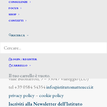
De Maria C.
CONSULENZE
FOCUS
SHOP
CONTATTI
RICERCA
DIZIONARIO DEGLI ARTISTI
LOGIN / REGISTER
CARRELLO
Istituto Matteucci
Il tuo carrello è vuoto.
viale Buonarroti, 9 – 55049 Viareggio (LU)
tel +39 0584 54354
info@istitutomatteucci.it
privacy policy
–
cookie policy
Iscriviti alla Newsletter dell’Istituto