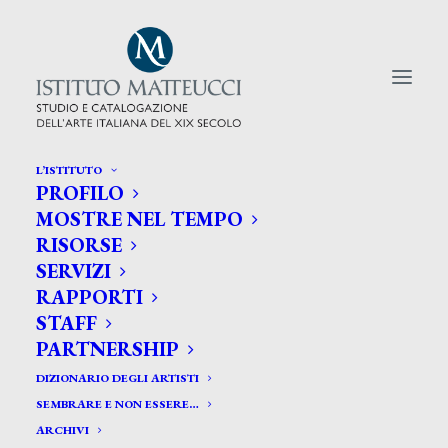
L’ISTITUTO
PROFILO
CERCA TRA GLI ARTISTI:
MOSTRE NEL TEMPO
RISORSE
Search
SERVIZI
for:
RAPPORTI
STAFF
PARTNERSHIP
DIZIONARIO DEGLI ARTISTI
SEMBRARE E NON ESSERE…
ARCHIVI