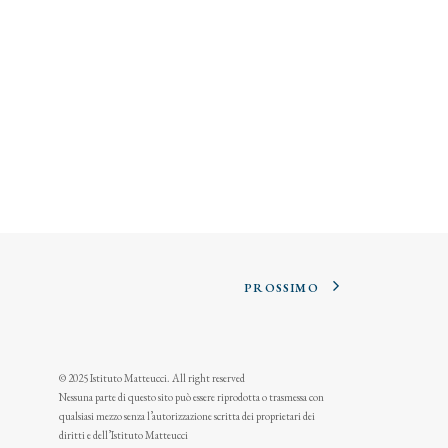
PROSSIMO
© 2025 Istituto Matteucci. All right reserved
Nessuna parte di questo sito può essere riprodotta o trasmessa con
qualsiasi mezzo senza l’autorizzazione scritta dei proprietari dei
diritti e dell’Istituto Matteucci