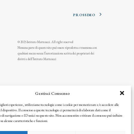
PROSSIMO
© 2025 Istituto Matteucci. All right reserved
Nessuna parte di questo sito può essere riprodotta o trasmessa con
qualsiasi mezzo senza l’autorizzazione scritta dei proprietari dei
diritti e dell’Istituto Matteucci
Gestisci Consenso
migliori esperienze, utilizziamo tecnologie come i cookie per memorizzare e/o accedere alle
l dispositivo. Il consenso a queste tecnologie ci permetterà di elaborare dati come il
i navigazione o ID unici su questo sito. Non acconsentire o ritirare il consenso può influire
u alcune caratteristiche e funzioni.
icy