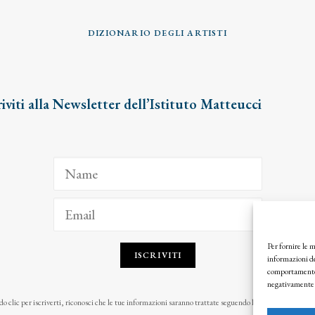
DIZIONARIO DEGLI ARTISTI
riviti alla Newsletter dell’Istituto Matteucci
Per fornire le 
ISCRIVITI
informazioni de
comportamento d
negativamente s
o clic per iscriverti, riconosci che le tue informazioni saranno trattate seguendo la nostra
Privacy Pol