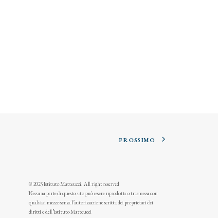
PROSSIMO
© 2025 Istituto Matteucci. All right reserved
Nessuna parte di questo sito può essere riprodotta o trasmessa con
qualsiasi mezzo senza l’autorizzazione scritta dei proprietari dei
diritti e dell’Istituto Matteucci