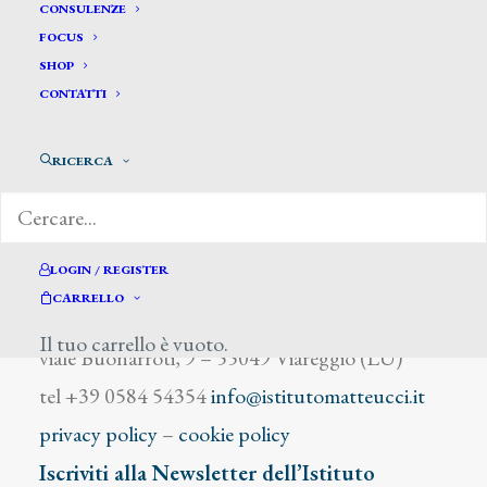
De Paoli L.
CONSULENZE
FOCUS
SHOP
CONTATTI
RICERCA
DIZIONARIO DEGLI ARTISTI
LOGIN / REGISTER
CARRELLO
Istituto Matteucci
Il tuo carrello è vuoto.
viale Buonarroti, 9 – 55049 Viareggio (LU)
tel +39 0584 54354
info@istitutomatteucci.it
privacy policy
–
cookie policy
Iscriviti alla Newsletter dell’Istituto