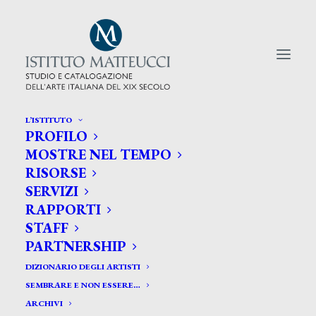
L’ISTITUTO
PROFILO
CERCA TRA GLI ARTISTI:
MOSTRE NEL TEMPO
RISORSE
Search
SERVIZI
for:
RAPPORTI
STAFF
PARTNERSHIP
DIZIONARIO DEGLI ARTISTI
SEMBRARE E NON ESSERE…
ARCHIVI