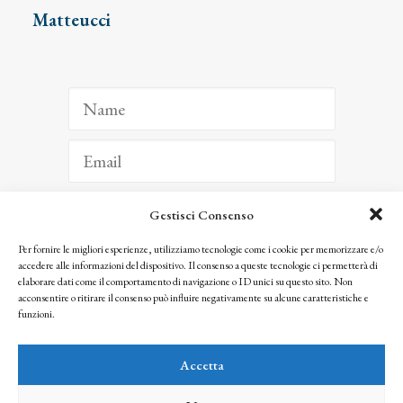
Matteucci
Gestisci Consenso
ISCRIVITI
Per fornire le migliori esperienze, utilizziamo tecnologie come i cookie per memorizzare e/o
accedere alle informazioni del dispositivo. Il consenso a queste tecnologie ci permetterà di
Facendo clic per iscriverti, riconosci che le tue informazioni saranno trattate
elaborare dati come il comportamento di navigazione o ID unici su questo sito. Non
seguendo la nostra
Privacy Policy
acconsentire o ritirare il consenso può influire negativamente su alcune caratteristiche e
© 2025 Istituto Matteucci. All right reserved
funzioni.
Nessuna parte di questo sito può essere riprodotta o trasmessa con qualsiasi mezzo senza
l’autorizzazione scritta dei proprietari dei diritti e dell’Istituto Matteucci
Accetta