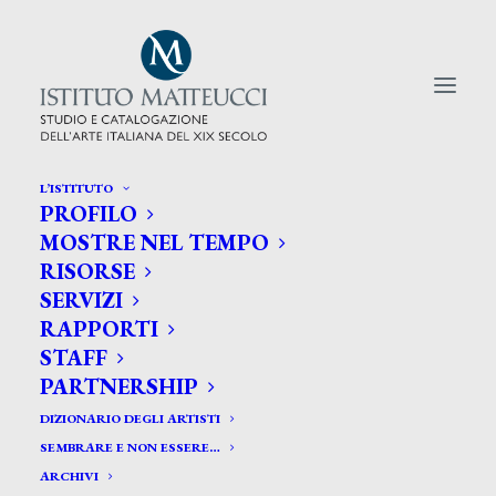
L’ISTITUTO
PROFILO
CERCA TRA GLI ARTISTI:
MOSTRE NEL TEMPO
RISORSE
Search
SERVIZI
for:
RAPPORTI
STAFF
PARTNERSHIP
DIZIONARIO DEGLI ARTISTI
SEMBRARE E NON ESSERE…
ARCHIVI