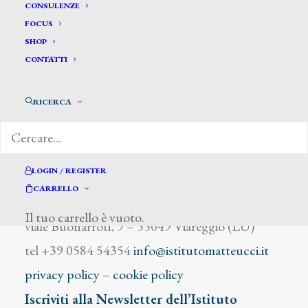
De Ranieri Aristide
CONSULENZE
FOCUS
SHOP
CONTATTI
RICERCA
DIZIONARIO DEGLI ARTISTI
LOGIN / REGISTER
CARRELLO
Istituto Matteucci
Il tuo carrello è vuoto.
viale Buonarroti, 9 – 55049 Viareggio (LU)
tel +39 0584 54354
info@istitutomatteucci.it
privacy policy
–
cookie policy
Iscriviti alla Newsletter dell’Istituto