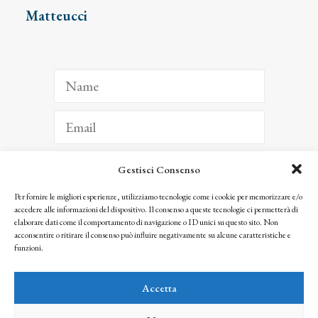
Matteucci
Gestisci Consenso
ISCRIVITI
Per fornire le migliori esperienze, utilizziamo tecnologie come i cookie per memorizzare e/o
accedere alle informazioni del dispositivo. Il consenso a queste tecnologie ci permetterà di
Facendo clic per iscriverti, riconosci che le tue informazioni saranno trattate
elaborare dati come il comportamento di navigazione o ID unici su questo sito. Non
seguendo la nostra
Privacy Policy
acconsentire o ritirare il consenso può influire negativamente su alcune caratteristiche e
© 2025 Istituto Matteucci. All right reserved
funzioni.
Nessuna parte di questo sito può essere riprodotta o trasmessa con qualsiasi mezzo senza
l’autorizzazione scritta dei proprietari dei diritti e dell’Istituto Matteucci
Accetta