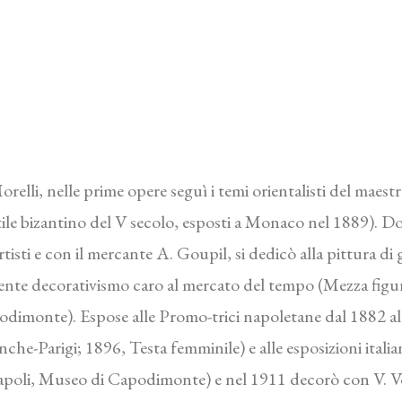
elli, nelle prime opere seguì i temi orientalisti del maest
tile bizantino del V secolo, esposti a Monaco nel 1889). 
tisti e con il mercante A. Goupil, si dedicò alla pittura di g
ente decorativismo caro al mercato del tempo (Mezza figu
odimonte). Espose alle Promo-trici napoletane dal 1882 a
nche-Parigi; 1896, Testa femminile) e alle esposizioni itali
oli, Museo di Capodimonte) e nel 1911 decorò con V. Volpe