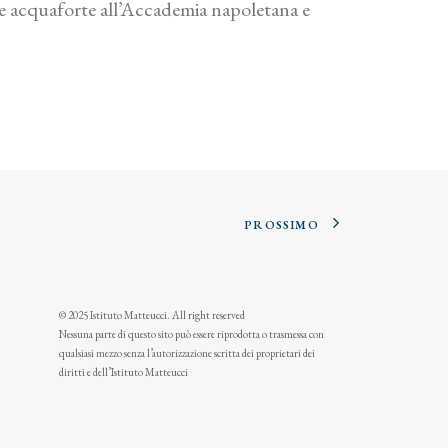
e e acquaforte all’Accademia napoletana e
PROSSIMO
© 2025 Istituto Matteucci. All right reserved
Nessuna parte di questo sito può essere riprodotta o trasmessa con
qualsiasi mezzo senza l’autorizzazione scritta dei proprietari dei
diritti e dell’Istituto Matteucci