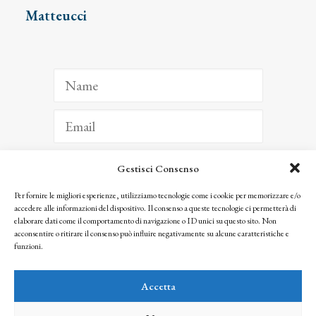
Matteucci
Gestisci Consenso
ISCRIVITI
Per fornire le migliori esperienze, utilizziamo tecnologie come i cookie per memorizzare e/o
accedere alle informazioni del dispositivo. Il consenso a queste tecnologie ci permetterà di
Facendo clic per iscriverti, riconosci che le tue informazioni saranno trattate
elaborare dati come il comportamento di navigazione o ID unici su questo sito. Non
seguendo la nostra
Privacy Policy
acconsentire o ritirare il consenso può influire negativamente su alcune caratteristiche e
© 2025 Istituto Matteucci. All right reserved
funzioni.
Nessuna parte di questo sito può essere riprodotta o trasmessa con qualsiasi mezzo senza
l’autorizzazione scritta dei proprietari dei diritti e dell’Istituto Matteucci
Accetta