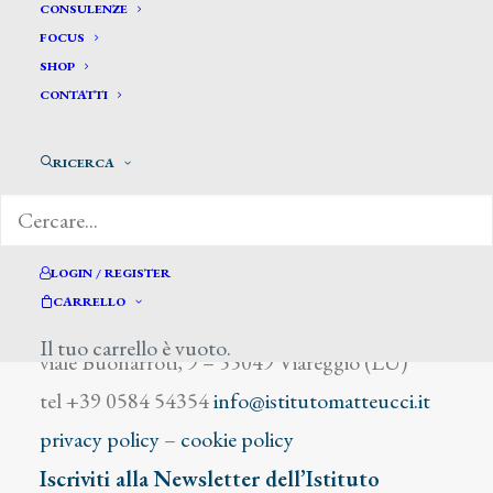
De Simone Tommaso
CONSULENZE
FOCUS
SHOP
CONTATTI
RICERCA
DIZIONARIO DEGLI ARTISTI
LOGIN / REGISTER
CARRELLO
Istituto Matteucci
Il tuo carrello è vuoto.
viale Buonarroti, 9 – 55049 Viareggio (LU)
tel +39 0584 54354
info@istitutomatteucci.it
privacy policy
–
cookie policy
Iscriviti alla Newsletter dell’Istituto