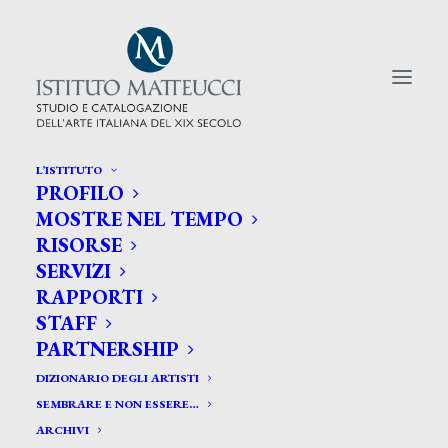
L’ISTITUTO
PROFILO
CERCA TRA GLI ARTISTI:
MOSTRE NEL TEMPO
RISORSE
Search
SERVIZI
for:
RAPPORTI
STAFF
PARTNERSHIP
DIZIONARIO DEGLI ARTISTI
SEMBRARE E NON ESSERE…
ARCHIVI