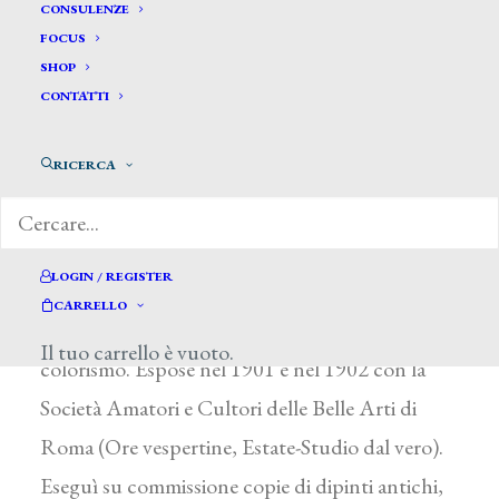
De Simoni Publio *
CONSULENZE
FOCUS
SHOP
DE SIMONI PUBLIO
CONTATTI
Roma 1872 – 1948
RICERCA
Esordì come scenografo per le società di
produzione cinematografica Guazzoni e Cines,
attività che abbandonò dopo un incidente in un
LOGIN / REGISTER
teatro di posa. Si dedicò principalmente al
CARRELLO
paesaggio e al ritratto con modi di accentuato
Il tuo carrello è vuoto.
colorismo. Espose nel 1901 e nel 1902 con la
Società Amatori e Cultori delle Belle Arti di
Roma (Ore vespertine, Estate-Studio dal vero).
Eseguì su commissione copie di dipinti antichi,