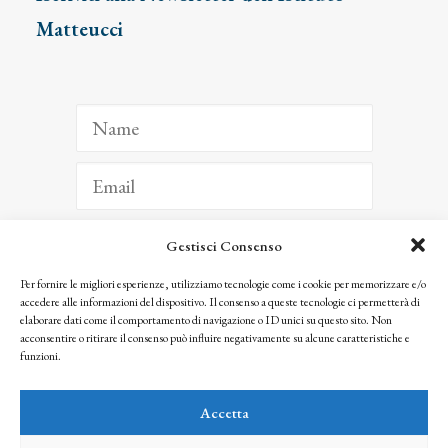
Matteucci
Gestisci Consenso
ISCRIVITI
Per fornire le migliori esperienze, utilizziamo tecnologie come i cookie per memorizzare e/o
accedere alle informazioni del dispositivo. Il consenso a queste tecnologie ci permetterà di
Facendo clic per iscriverti, riconosci che le tue informazioni saranno trattate
elaborare dati come il comportamento di navigazione o ID unici su questo sito. Non
seguendo la nostra
Privacy Policy
acconsentire o ritirare il consenso può influire negativamente su alcune caratteristiche e
© 2025 Istituto Matteucci. All right reserved
funzioni.
Nessuna parte di questo sito può essere riprodotta o trasmessa con qualsiasi mezzo senza
l’autorizzazione scritta dei proprietari dei diritti e dell’Istituto Matteucci
Accetta