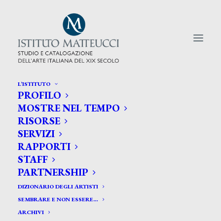
L’ISTITUTO
PROFILO
CERCA TRA GLI ARTISTI:
MOSTRE NEL TEMPO
RISORSE
Search
SERVIZI
for:
RAPPORTI
STAFF
PARTNERSHIP
DIZIONARIO DEGLI ARTISTI
SEMBRARE E NON ESSERE…
ARCHIVI