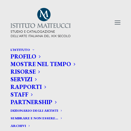
L’ISTITUTO
PROFILO
CERCA TRA GLI ARTISTI:
MOSTRE NEL TEMPO
RISORSE
Search
SERVIZI
for:
RAPPORTI
STAFF
PARTNERSHIP
DIZIONARIO DEGLI ARTISTI
SEMBRARE E NON ESSERE…
ARCHIVI