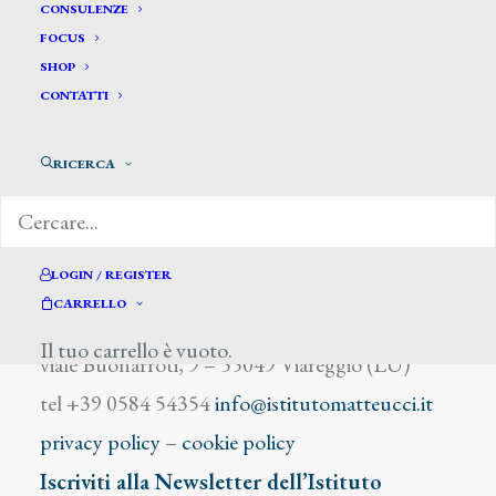
De Stefani Carmelo
CONSULENZE
FOCUS
SHOP
CONTATTI
RICERCA
DIZIONARIO DEGLI ARTISTI
LOGIN / REGISTER
CARRELLO
Istituto Matteucci
Il tuo carrello è vuoto.
viale Buonarroti, 9 – 55049 Viareggio (LU)
tel +39 0584 54354
info@istitutomatteucci.it
privacy policy
–
cookie policy
Iscriviti alla Newsletter dell’Istituto