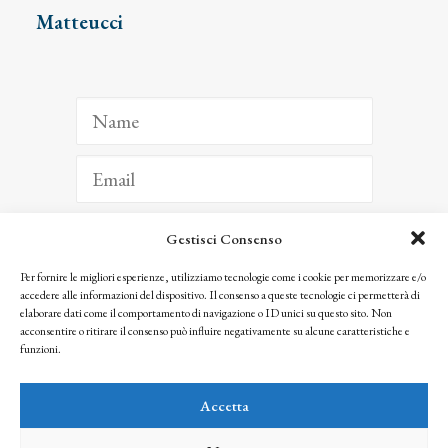
Matteucci
Gestisci Consenso
ISCRIVITI
Per fornire le migliori esperienze, utilizziamo tecnologie come i cookie per memorizzare e/o
accedere alle informazioni del dispositivo. Il consenso a queste tecnologie ci permetterà di
Facendo clic per iscriverti, riconosci che le tue informazioni saranno trattate
elaborare dati come il comportamento di navigazione o ID unici su questo sito. Non
seguendo la nostra
Privacy Policy
acconsentire o ritirare il consenso può influire negativamente su alcune caratteristiche e
© 2025 Istituto Matteucci. All right reserved
funzioni.
Nessuna parte di questo sito può essere riprodotta o trasmessa con qualsiasi mezzo senza
l’autorizzazione scritta dei proprietari dei diritti e dell’Istituto Matteucci
Accetta