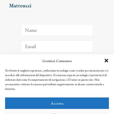
Matteucci
Gestisci Consenso
ISCRIVITI
Per fornire le migliori esperienze, utilizziamo tecnologie come i cookie per memorizzare e/o
accedere alle informazioni del dispositivo. Il consenso a queste tecnologie ci permetterà di
Facendo clic per iscriverti, riconosci che le tue informazioni saranno trattate
elaborare dati come il comportamento di navigazione o ID unici su questo sito. Non
seguendo la nostra
Privacy Policy
acconsentire o ritirare il consenso può influire negativamente su alcune caratteristiche e
© 2025 Istituto Matteucci. All right reserved
funzioni.
Nessuna parte di questo sito può essere riprodotta o trasmessa con qualsiasi mezzo senza
l’autorizzazione scritta dei proprietari dei diritti e dell’Istituto Matteucci
Accetta