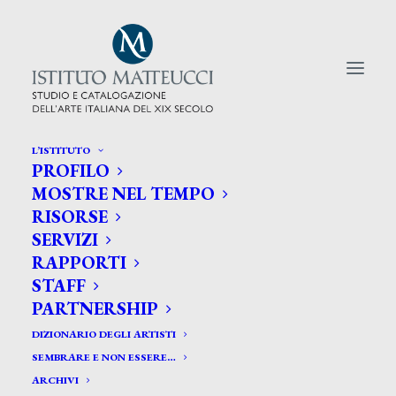
L’ISTITUTO
PROFILO
CERCA TRA GLI ARTISTI:
MOSTRE NEL TEMPO
RISORSE
Search
SERVIZI
for:
RAPPORTI
STAFF
PARTNERSHIP
DIZIONARIO DEGLI ARTISTI
SEMBRARE E NON ESSERE…
ARCHIVI