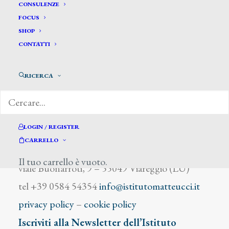
De Stefano Armando
CONSULENZE
FOCUS
SHOP
CONTATTI
RICERCA
DIZIONARIO DEGLI ARTISTI
LOGIN / REGISTER
CARRELLO
Istituto Matteucci
Il tuo carrello è vuoto.
viale Buonarroti, 9 – 55049 Viareggio (LU)
tel +39 0584 54354
info@istitutomatteucci.it
privacy policy
–
cookie policy
Iscriviti alla Newsletter dell’Istituto