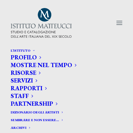
L’ISTITUTO
PROFILO
CERCA TRA GLI ARTISTI:
MOSTRE NEL TEMPO
RISORSE
Search
SERVIZI
for:
RAPPORTI
STAFF
PARTNERSHIP
DIZIONARIO DEGLI ARTISTI
SEMBRARE E NON ESSERE…
ARCHIVI