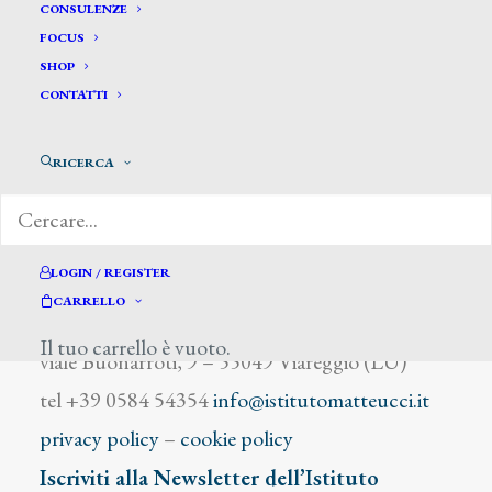
De Tiroli Arturo
CONSULENZE
FOCUS
SHOP
CONTATTI
RICERCA
DIZIONARIO DEGLI ARTISTI
LOGIN / REGISTER
CARRELLO
Istituto Matteucci
Il tuo carrello è vuoto.
viale Buonarroti, 9 – 55049 Viareggio (LU)
tel +39 0584 54354
info@istitutomatteucci.it
privacy policy
–
cookie policy
Iscriviti alla Newsletter dell’Istituto