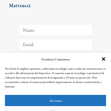
Matteucci
Gestisci Consenso
ISCRIVITI
Per fornire le migliori esperienze, utilizziamo tecnologie come i cookie per memorizzare e/o
accedere alle informazioni del dispositivo. Il consenso a queste tecnologie ci permetterà di
Facendo clic per iscriverti, riconosci che le tue informazioni saranno trattate
elaborare dati come il comportamento di navigazione o ID unici su questo sito. Non
seguendo la nostra
Privacy Policy
acconsentire o ritirare il consenso può influire negativamente su alcune caratteristiche e
© 2025 Istituto Matteucci. All right reserved
funzioni.
Nessuna parte di questo sito può essere riprodotta o trasmessa con qualsiasi mezzo senza
l’autorizzazione scritta dei proprietari dei diritti e dell’Istituto Matteucci
Accetta