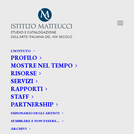
L’ISTITUTO
PROFILO
CERCA TRA GLI ARTISTI:
MOSTRE NEL TEMPO
RISORSE
Search
SERVIZI
for:
RAPPORTI
STAFF
PARTNERSHIP
DIZIONARIO DEGLI ARTISTI
SEMBRARE E NON ESSERE…
ARCHIVI