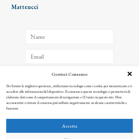
Matteucci
Gestisci Consenso
ISCRIVITI
Per fornire le migliori esperienze, utilizziamo tecnologie come i cookie per memorizzare e/o
accedere alle informazioni del dispositivo. Il consenso a queste tecnologie ci permetterà di
Facendo clic per iscriverti, riconosci che le tue informazioni saranno trattate
elaborare dati come il comportamento di navigazione o ID unici su questo sito. Non
seguendo la nostra
Privacy Policy
acconsentire o ritirare il consenso può influire negativamente su alcune caratteristiche e
© 2025 Istituto Matteucci. All right reserved
funzioni.
Nessuna parte di questo sito può essere riprodotta o trasmessa con qualsiasi mezzo senza
l’autorizzazione scritta dei proprietari dei diritti e dell’Istituto Matteucci
Accetta