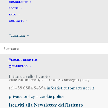
De Vall Antonio
CONSULENZE
FOCUS
SHOP
CONTATTI
RICERCA
DIZIONARIO DEGLI ARTISTI
LOGIN / REGISTER
CARRELLO
Istituto Matteucci
Il tuo carrello è vuoto.
viale Buonarroti, 9 – 55049 Viareggio (LU)
tel +39 0584 54354
info@istitutomatteucci.it
privacy policy
–
cookie policy
Iscriviti alla Newsletter dell’Istituto