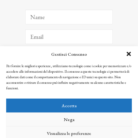
Gestisci Consenso
ISCRIVITI
Per fornire le migliori esperienze, utilizziamo tecnologie come i cookie per memorizzare e/o
accedere alle informazioni del dispositivo. Il consenso a queste tecnologie ci permetterà di
Facendo clic per iscriverti, riconosci che le tue informazioni saranno trattate
elaborare dati come il comportamento di navigazione o ID unici su questo sito. Non
seguendo la nostra
Privacy Policy
acconsentire o ritirare il consenso può influire negativamente su alcune caratteristiche e
© 2025 Istituto Matteucci. All right reserved
funzioni.
Nessuna parte di questo sito può essere riprodotta o trasmessa con qualsiasi mezzo senza
l’autorizzazione scritta dei proprietari dei diritti e dell’Istituto Matteucci
Accetta
Nega
Visualizza le preferenze
credits