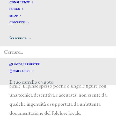
De Vito Michela *
CONSULENZE
FOCUS
SHOP
DE VITO MICHELA
CONTATTI
Attiva a Napoli nella prima metà del XIX secolo
RICERCA
Autrice di acquerelli e di gouaches,
probabilmente fu figlia del più famoso Camillo.
Alle vedute, piuttosto rare nella sua
LOGIN / REGISTER
produzione, preferì la raffigurazione di usanze
CARRELLO
mestieri e costumi popolari del regno delle Due
Il tuo carrello è vuoto.
Sicilie. Dipinse spesso poche o singole figure con
una tecnica descrittiva e accurata, non esente da
qualche ingenuità e supportata da un’attenta
documentazione del folclore locale.