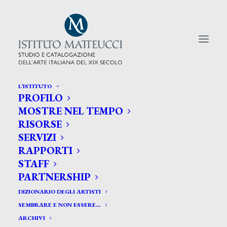
L’ISTITUTO
PROFILO
CERCA TRA GLI ARTISTI:
MOSTRE NEL TEMPO
RISORSE
Search
SERVIZI
for:
RAPPORTI
STAFF
PARTNERSHIP
DIZIONARIO DEGLI ARTISTI
SEMBRARE E NON ESSERE…
ARCHIVI