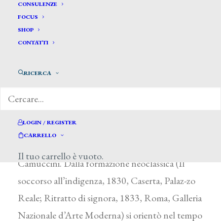
De Vivo Tommaso *
CONSULENZE
FOCUS
SHOP
DE VIVO TOMMASO
CONTATTI
Orta di Atella (Caserta) 1790 – Napoli 1884
RICERCA
Figlio di un possidente filoborbonico che fu
imprigionato dai francesi, il giovane De Vivo
frequentò l’Accademia di Belle Arti di Napoli e
LOGIN / REGISTER
si esercitò nelle copie dall’antico. Nel 1821 si
CARRELLO
trasferì a Roma per perfezionarsi con V.
Il tuo carrello è vuoto.
Camuccini. Dalla formazione neoclassica (Il
soccorso all’indigenza, 1830, Caserta, Palaz-zo
Reale; Ritratto di signora, 1833, Roma, Galleria
Nazionale d’Arte Moderna) si orientò nel tempo