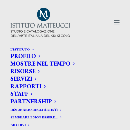
L’ISTITUTO
PROFILO
CERCA TRA GLI ARTISTI:
MOSTRE NEL TEMPO
RISORSE
Search
SERVIZI
for:
RAPPORTI
STAFF
PARTNERSHIP
DIZIONARIO DEGLI ARTISTI
SEMBRARE E NON ESSERE…
ARCHIVI