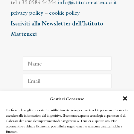
tel +39 0584 54354
info@istitutomatteucci.it
privacy policy
–
cookie policy
Iscriviti alla Newsletter dell’Istituto
Matteucci
Gestisci Consenso
ISCRIVITI
Per fornire le migliori esperienze, utilizziamo tecnologie come i cookie per memorizzare e/o
accedere alle informazioni del dispositivo. Il consenso a queste tecnologie ci permetterà di
Facendo clic per iscriverti, riconosci che le tue informazioni saranno trattate
elaborare dati come il comportamento di navigazione o ID unici su questo sito. Non
seguendo la nostra
Privacy Policy
acconsentire o ritirare il consenso può influire negativamente su alcune caratteristiche e
© 2025 Istituto Matteucci. All right reserved
funzioni.