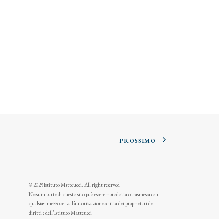
PROSSIMO
© 2025 Istituto Matteucci. All right reserved
Nessuna parte di questo sito può essere riprodotta o trasmessa con
qualsiasi mezzo senza l’autorizzazione scritta dei proprietari dei
diritti e dell’Istituto Matteucci