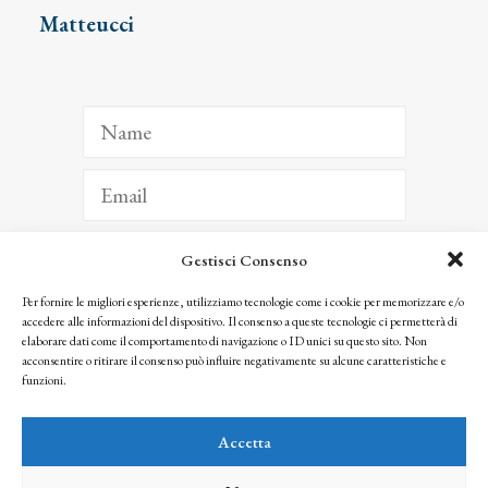
Matteucci
Gestisci Consenso
ISCRIVITI
Per fornire le migliori esperienze, utilizziamo tecnologie come i cookie per memorizzare e/o
accedere alle informazioni del dispositivo. Il consenso a queste tecnologie ci permetterà di
Facendo clic per iscriverti, riconosci che le tue informazioni saranno trattate
elaborare dati come il comportamento di navigazione o ID unici su questo sito. Non
seguendo la nostra
Privacy Policy
acconsentire o ritirare il consenso può influire negativamente su alcune caratteristiche e
© 2025 Istituto Matteucci. All right reserved
funzioni.
Nessuna parte di questo sito può essere riprodotta o trasmessa con qualsiasi mezzo senza
l’autorizzazione scritta dei proprietari dei diritti e dell’Istituto Matteucci
Accetta