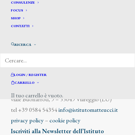
Del Giudice Luigi
CONSULENZE
FOCUS
SHOP
CONTATTI
RICERCA
DIZIONARIO DEGLI ARTISTI
LOGIN / REGISTER
CARRELLO
Istituto Matteucci
Il tuo carrello è vuoto.
viale Buonarroti, 9 – 55049 Viareggio (LU)
tel +39 0584 54354
info@istitutomatteucci.it
privacy policy
–
cookie policy
Iscriviti alla Newsletter dell’Istituto