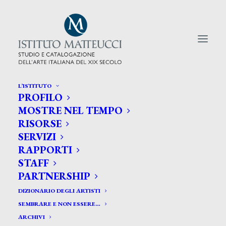
L’ISTITUTO
PROFILO
CERCA TRA GLI ARTISTI:
MOSTRE NEL TEMPO
RISORSE
Search
SERVIZI
for:
RAPPORTI
STAFF
PARTNERSHIP
DIZIONARIO DEGLI ARTISTI
SEMBRARE E NON ESSERE…
ARCHIVI