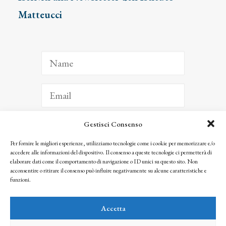
Matteucci
Gestisci Consenso
ISCRIVITI
Per fornire le migliori esperienze, utilizziamo tecnologie come i cookie per memorizzare e/o
accedere alle informazioni del dispositivo. Il consenso a queste tecnologie ci permetterà di
Facendo clic per iscriverti, riconosci che le tue informazioni saranno trattate
elaborare dati come il comportamento di navigazione o ID unici su questo sito. Non
seguendo la nostra
Privacy Policy
acconsentire o ritirare il consenso può influire negativamente su alcune caratteristiche e
© 2025 Istituto Matteucci. All right reserved
funzioni.
Nessuna parte di questo sito può essere riprodotta o trasmessa con qualsiasi mezzo senza
l’autorizzazione scritta dei proprietari dei diritti e dell’Istituto Matteucci
Accetta