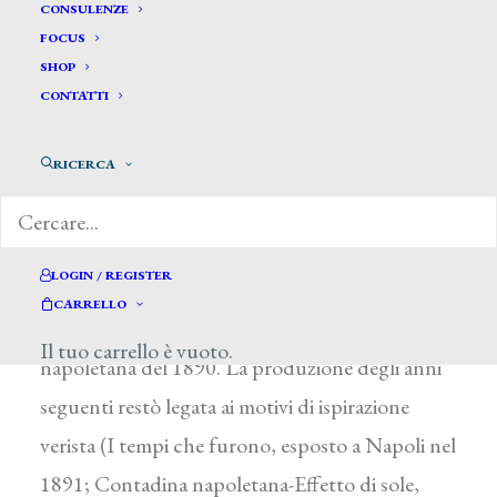
Del Monaco Crisanto *
CONSULENZE
FOCUS
SHOP
DEL MONACO CRISANTO
CONTATTI
Napoli 1870 – dopo il 1916
RICERCA
Fu allievo dell’Accademia di Belle Arti di Napoli
ed espose alla Promotrice Salvator Rosa nel
1885 (Studio dal vero) e nel 1886 (Alle paludi).
LOGIN / REGISTER
Con il dipinto Dopo cinquantanni partecipò
CARRELLO
all’Esposizione londinese del 1888 e alla Mostra
Il tuo carrello è vuoto.
napoletana del 1890. La produzione degli anni
seguenti restò legata ai motivi di ispirazione
verista (I tempi che furono, esposto a Napoli nel
1891; Contadina napoletana-Effetto di sole,