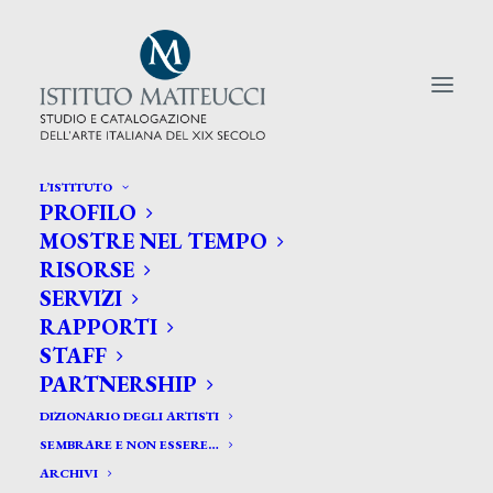
L’ISTITUTO
PROFILO
CERCA TRA GLI ARTISTI:
MOSTRE NEL TEMPO
RISORSE
Search
SERVIZI
for:
RAPPORTI
STAFF
PARTNERSHIP
DIZIONARIO DEGLI ARTISTI
SEMBRARE E NON ESSERE…
ARCHIVI