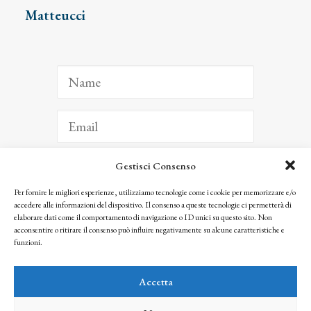
Matteucci
Gestisci Consenso
ISCRIVITI
Per fornire le migliori esperienze, utilizziamo tecnologie come i cookie per memorizzare e/o
accedere alle informazioni del dispositivo. Il consenso a queste tecnologie ci permetterà di
Facendo clic per iscriverti, riconosci che le tue informazioni saranno trattate
elaborare dati come il comportamento di navigazione o ID unici su questo sito. Non
seguendo la nostra
Privacy Policy
acconsentire o ritirare il consenso può influire negativamente su alcune caratteristiche e
© 2025 Istituto Matteucci. All right reserved
funzioni.
Nessuna parte di questo sito può essere riprodotta o trasmessa con qualsiasi mezzo senza
l’autorizzazione scritta dei proprietari dei diritti e dell’Istituto Matteucci
Accetta