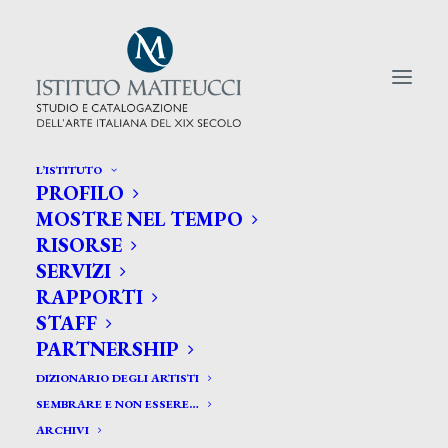
L’ISTITUTO
PROFILO
CERCA TRA GLI ARTISTI:
MOSTRE NEL TEMPO
RISORSE
Search
SERVIZI
for:
RAPPORTI
STAFF
PARTNERSHIP
DIZIONARIO DEGLI ARTISTI
SEMBRARE E NON ESSERE…
ARCHIVI