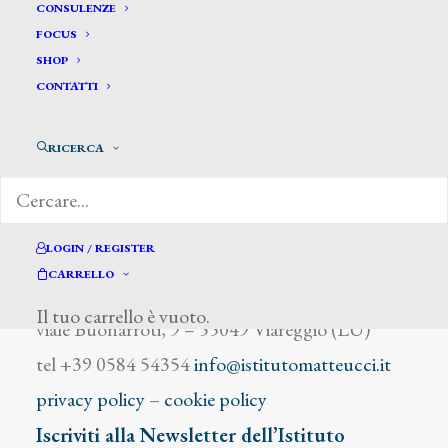
Del Torso Alessandro
CONSULENZE
FOCUS
SHOP
CONTATTI
RICERCA
DIZIONARIO DEGLI ARTISTI
LOGIN / REGISTER
CARRELLO
Istituto Matteucci
Il tuo carrello è vuoto.
viale Buonarroti, 9 – 55049 Viareggio (LU)
tel +39 0584 54354
info@istitutomatteucci.it
privacy policy
–
cookie policy
Iscriviti alla Newsletter dell’Istituto