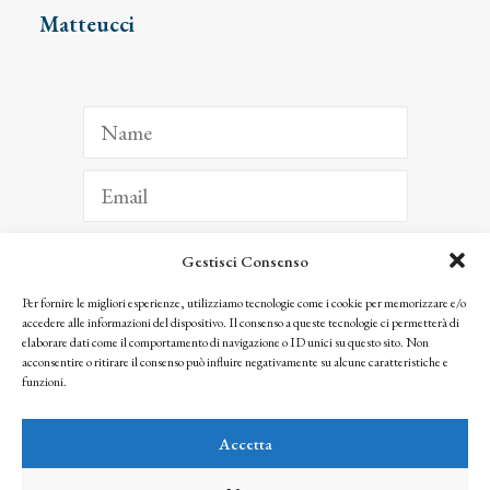
Matteucci
Gestisci Consenso
ISCRIVITI
Per fornire le migliori esperienze, utilizziamo tecnologie come i cookie per memorizzare e/o
accedere alle informazioni del dispositivo. Il consenso a queste tecnologie ci permetterà di
Facendo clic per iscriverti, riconosci che le tue informazioni saranno trattate
elaborare dati come il comportamento di navigazione o ID unici su questo sito. Non
seguendo la nostra
Privacy Policy
acconsentire o ritirare il consenso può influire negativamente su alcune caratteristiche e
© 2025 Istituto Matteucci. All right reserved
funzioni.
Nessuna parte di questo sito può essere riprodotta o trasmessa con qualsiasi mezzo senza
l’autorizzazione scritta dei proprietari dei diritti e dell’Istituto Matteucci
Accetta