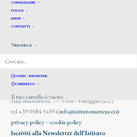
Delacroix Eugène
CONSULENZE
FOCUS
SHOP
CONTATTI
RICERCA
DIZIONARIO DEGLI ARTISTI
LOGIN / REGISTER
CARRELLO
Istituto Matteucci
Il tuo carrello è vuoto.
viale Buonarroti, 9 – 55049 Viareggio (LU)
tel +39 0584 54354
info@istitutomatteucci.it
privacy policy
–
cookie policy
Iscriviti alla Newsletter dell’Istituto