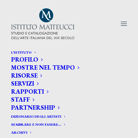
L’ISTITUTO
PROFILO
CERCA TRA GLI ARTISTI:
MOSTRE NEL TEMPO
RISORSE
Search
SERVIZI
for:
RAPPORTI
STAFF
PARTNERSHIP
DIZIONARIO DEGLI ARTISTI
SEMBRARE E NON ESSERE…
ARCHIVI