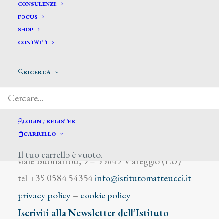
Delavigne
CONSULENZE
FOCUS
SHOP
CONTATTI
RICERCA
DIZIONARIO DEGLI ARTISTI
LOGIN / REGISTER
CARRELLO
Istituto Matteucci
Il tuo carrello è vuoto.
viale Buonarroti, 9 – 55049 Viareggio (LU)
tel +39 0584 54354
info@istitutomatteucci.it
privacy policy
–
cookie policy
Iscriviti alla Newsletter dell’Istituto