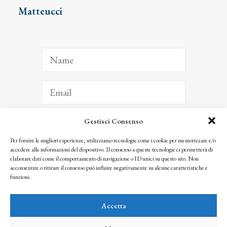
Matteucci
Gestisci Consenso
ISCRIVITI
Per fornire le migliori esperienze, utilizziamo tecnologie come i cookie per memorizzare e/o
accedere alle informazioni del dispositivo. Il consenso a queste tecnologie ci permetterà di
Facendo clic per iscriverti, riconosci che le tue informazioni saranno trattate
elaborare dati come il comportamento di navigazione o ID unici su questo sito. Non
seguendo la nostra
Privacy Policy
acconsentire o ritirare il consenso può influire negativamente su alcune caratteristiche e
© 2025 Istituto Matteucci. All right reserved
funzioni.
Nessuna parte di questo sito può essere riprodotta o trasmessa con qualsiasi mezzo senza
l’autorizzazione scritta dei proprietari dei diritti e dell’Istituto Matteucci
Accetta