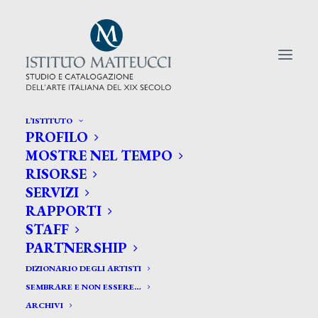
L’ISTITUTO
PROFILO
CERCA TRA GLI ARTISTI:
MOSTRE NEL TEMPO
RISORSE
Search
SERVIZI
for:
RAPPORTI
STAFF
PARTNERSHIP
DIZIONARIO DEGLI ARTISTI
SEMBRARE E NON ESSERE…
ARCHIVI