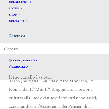
Dell’Era Giovanni Battista *
CONSULENZE
FOCUS
SHOP
DELL’ERA GIOVAN BATTISTA
CONTATTI
Treviglio (Bergamo) 1765 – Firenze 1798
RICERCA
Allievo a Bergamo di F. Capella, frequentò dal
1780 al 1783 a Milano l’Accademia di Brera,
completando poi la sua formazione con un
LOGIN / REGISTER
soggiorno a Bologna: qui vinse nel 1787 il
CARRELLO
premio Curlandese con Egeo riconosce il figlio
Il tuo carrello è vuoto.
Teseo (Bologna, Galleria d’Arte Moderna). A
Roma, dal 1792 al 1798, aggiornò la propria
cultura alla luce dei nuovi fermenti neoclassici,
accostandosi all’Accademia dei Pensieri di F.