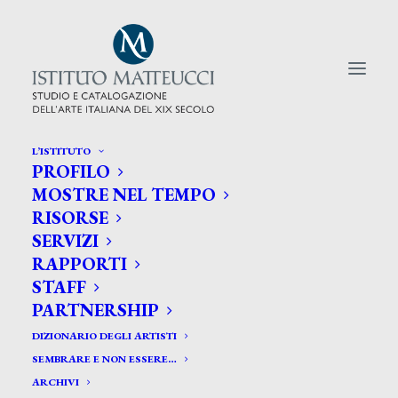
L’ISTITUTO
PROFILO
CERCA TRA GLI ARTISTI:
MOSTRE NEL TEMPO
RISORSE
Search
SERVIZI
for:
RAPPORTI
STAFF
PARTNERSHIP
DIZIONARIO DEGLI ARTISTI
SEMBRARE E NON ESSERE…
ARCHIVI