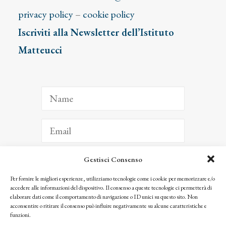
privacy policy
–
cookie policy
Iscriviti alla Newsletter dell’Istituto
Matteucci
Gestisci Consenso
ISCRIVITI
Per fornire le migliori esperienze, utilizziamo tecnologie come i cookie per memorizzare e/o
accedere alle informazioni del dispositivo. Il consenso a queste tecnologie ci permetterà di
Facendo clic per iscriverti, riconosci che le tue informazioni saranno trattate
elaborare dati come il comportamento di navigazione o ID unici su questo sito. Non
seguendo la nostra
Privacy Policy
acconsentire o ritirare il consenso può influire negativamente su alcune caratteristiche e
© 2025 Istituto Matteucci. All right reserved
funzioni.
Nessuna parte di questo sito può essere riprodotta o trasmessa con qualsiasi mezzo senza