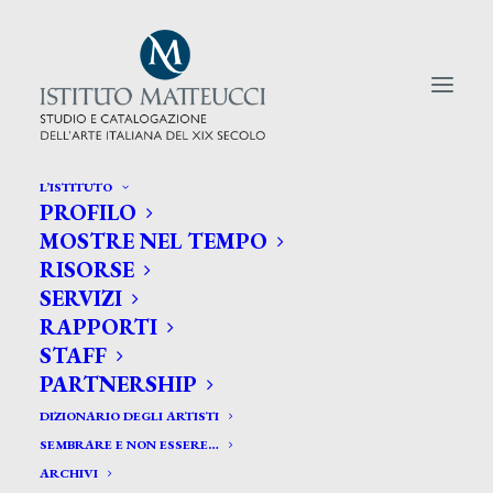
L’ISTITUTO
PROFILO
CERCA TRA GLI ARTISTI:
MOSTRE NEL TEMPO
RISORSE
Search
SERVIZI
for:
RAPPORTI
STAFF
PARTNERSHIP
DIZIONARIO DEGLI ARTISTI
SEMBRARE E NON ESSERE…
ARCHIVI