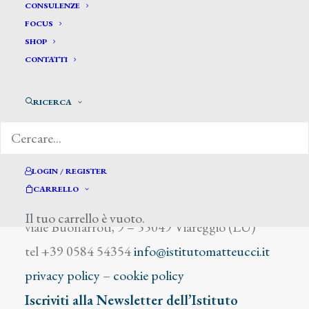
Della Ruva Gennaro
CONSULENZE
FOCUS
SHOP
CONTATTI
RICERCA
DIZIONARIO DEGLI ARTISTI
LOGIN / REGISTER
CARRELLO
Istituto Matteucci
Il tuo carrello è vuoto.
viale Buonarroti, 9 – 55049 Viareggio (LU)
tel +39 0584 54354
info@istitutomatteucci.it
privacy policy
–
cookie policy
Iscriviti alla Newsletter dell’Istituto