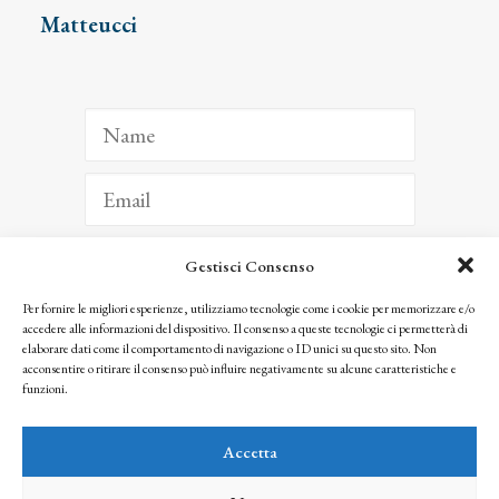
Matteucci
Gestisci Consenso
ISCRIVITI
Per fornire le migliori esperienze, utilizziamo tecnologie come i cookie per memorizzare e/o
accedere alle informazioni del dispositivo. Il consenso a queste tecnologie ci permetterà di
Facendo clic per iscriverti, riconosci che le tue informazioni saranno trattate
elaborare dati come il comportamento di navigazione o ID unici su questo sito. Non
seguendo la nostra
Privacy Policy
acconsentire o ritirare il consenso può influire negativamente su alcune caratteristiche e
© 2025 Istituto Matteucci. All right reserved
funzioni.
Nessuna parte di questo sito può essere riprodotta o trasmessa con qualsiasi mezzo senza
l’autorizzazione scritta dei proprietari dei diritti e dell’Istituto Matteucci
Accetta