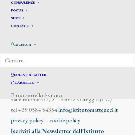
Delpino Giovanni
CONSULENZE
FOCUS
SHOP
CONTATTI
RICERCA
DIZIONARIO DEGLI ARTISTI
LOGIN / REGISTER
CARRELLO
Istituto Matteucci
Il tuo carrello è vuoto.
viale Buonarroti, 9 – 55049 Viareggio (LU)
tel +39 0584 54354
info@istitutomatteucci.it
privacy policy
–
cookie policy
Iscriviti alla Newsletter dell’Istituto