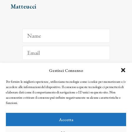
Matteucci
Gestisci Consenso
ISCRIVITI
Per fornire le migliori esperienze, utilizziamo tecnologie come i cookie per memorizzare e/o
accedere alle informazioni del dispositivo. Il consenso a queste tecnologie ci permetterà di
Facendo clic per iscriverti, riconosci che le tue informazioni saranno trattate
elaborare dati come il comportamento di navigazione o ID unici su questo sito. Non
seguendo la nostra
Privacy Policy
acconsentire o ritirare il consenso può influire negativamente su alcune caratteristiche e
© 2025 Istituto Matteucci. All right reserved
funzioni.
Nessuna parte di questo sito può essere riprodotta o trasmessa con qualsiasi mezzo senza
l’autorizzazione scritta dei proprietari dei diritti e dell’Istituto Matteucci
Accetta