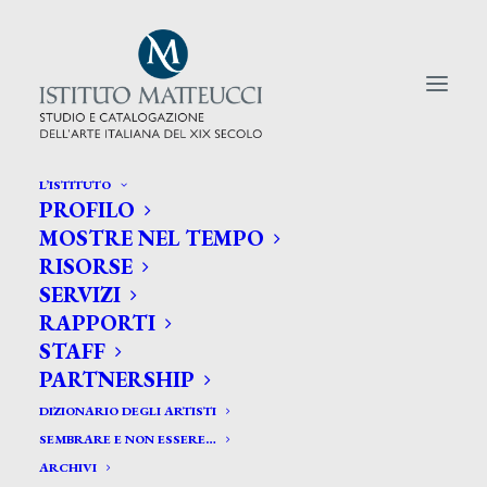
L’ISTITUTO
PROFILO
CERCA TRA GLI ARTISTI:
MOSTRE NEL TEMPO
RISORSE
Search
SERVIZI
for:
RAPPORTI
STAFF
PARTNERSHIP
DIZIONARIO DEGLI ARTISTI
SEMBRARE E NON ESSERE…
ARCHIVI